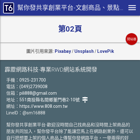
幫你發共享創業平台-文創商品、景點紀念品、台灣神明公仔商品、木製商品開發...等您共同經營共創商機
第02頁
開站器
圖片引用來源:
Pixabay
/
Unsplash
/
LovePik
霹靂網路科技-專業RWD網站系統開發
手機：
0925-231700
電話：
(049)2739008
信箱：
pili888@gmail.com
地址：
551南投縣名間鄉董門巷2-10號
網址：
https://www.808.com.tw
LineID：@sm16888
幫你發共享創業平台-歡迎沒時間自己找商品和沒時間上架商品的
朋友共同加入，幫你發平台除了能讓您馬上在網路創業外，還可以
自行把想要上架的個人商品上傳幫你發網路平台，一舉兩得的好