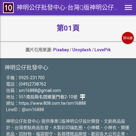
神明公仔批發中心-台灣Q版神明公仔設計、開發、生產
第01頁
開站器
圖片引用來源:
Pixabay
/
Unsplash
/
LovePik
神明公仔批發中心
手機：
0925-231700
電話：
(049)2738762
信箱：
sm16888@gmail.com
地址：
551南投縣名間鄉董門巷2-10號
網址：
https://www.808.com.tw/sm16888
LineID：@sm16888
神明公仔批發中心-提供專業Q版神明公仔設計開發、文創商品設
計、台灣景點商品批發、木製彩印鑰匙圈、小神轎、小神衣、開運
商品、招財物、福袋御守、各類禮贈品開發，歡迎各大公司企業、